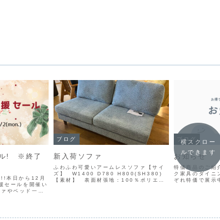
ブログ
ブログ
横スクロー
ルできます
ル! ※終了
新入荷ソファ
お知らせ
ふわふわ可愛いアームレスソファ【サイ
特価商品のご紹
ズ】 W1400 D780 H800(SH380)
ク家具のダイニ
!!本日から12月
【素材】 表面材張地：100％ポリエス
ぞれ特価で展示
応援セールを開催い
テル・ ブークレ生地 座面：ウ
ますので、早い
ファやベッド一式
レタンフォーム・Sスプリング 背面：
機会にカリモク
持ちを新たに一新
ウレタンフォーム・ウェービン
をお迎えくださ
要になった今お使
グ・ シリ...
たします😊
上げ商品と同種