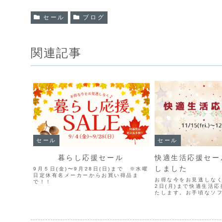
セール
ブログ
関連記事
セール
セール
暮らし応援セール
快適生活応援セー
しました
9月５日(金)〜9月28日(日)まで ※水曜
日定休有名メーカーからお買い得品ま
お得な今をお見逃しなく
で！！
2日(月)まで快適生活
たします。お手頃なソ
を年末年始に向けて気
してみませんか？ご不
いの家具などもお買い
類・同等数を無料で...