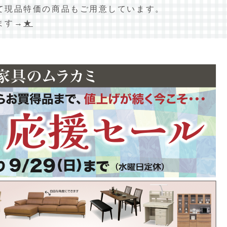
て現品特価の商品もご用意しています。
ます→
★