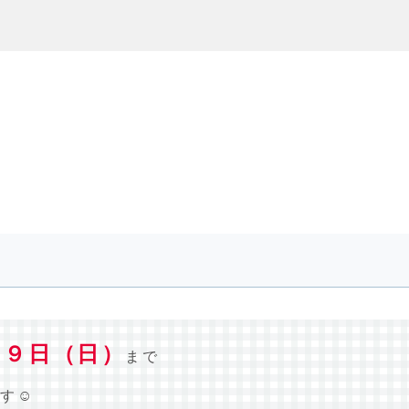
２９日（日）
まで
す☺️